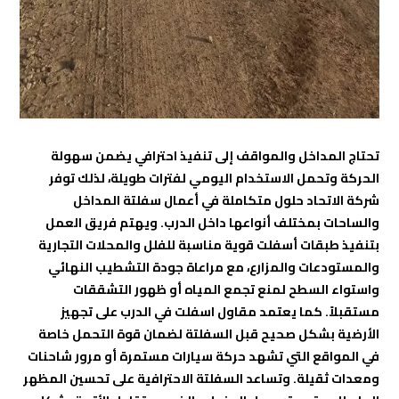
تحتاج المداخل والمواقف إلى تنفيذ احترافي يضمن سهولة
الحركة وتحمل الاستخدام اليومي لفترات طويلة، لذلك توفر
شركة الاتحاد حلول متكاملة في أعمال سفلتة المداخل
والساحات بمختلف أنواعها داخل الدرب. ويهتم فريق العمل
بتنفيذ طبقات أسفلت قوية مناسبة للفلل والمحلات التجارية
والمستودعات والمزارع، مع مراعاة جودة التشطيب النهائي
واستواء السطح لمنع تجمع المياه أو ظهور التشققات
مستقبلاً. كما يعتمد مقاول اسفلت في الدرب على تجهيز
الأرضية بشكل صحيح قبل السفلتة لضمان قوة التحمل خاصة
في المواقع التي تشهد حركة سيارات مستمرة أو مرور شاحنات
ومعدات ثقيلة. وتساعد السفلتة الاحترافية على تحسين المظهر