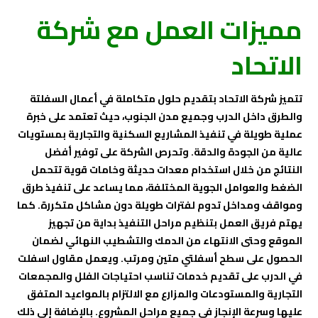
مميزات العمل مع شركة
الاتحاد
تتميز شركة الاتحاد بتقديم حلول متكاملة في أعمال السفلتة
والطرق داخل الدرب وجميع مدن الجنوب، حيث تعتمد على خبرة
عملية طويلة في تنفيذ المشاريع السكنية والتجارية بمستويات
عالية من الجودة والدقة. وتحرص الشركة على توفير أفضل
النتائج من خلال استخدام معدات حديثة وخامات قوية تتحمل
الضغط والعوامل الجوية المختلفة، مما يساعد على تنفيذ طرق
ومواقف ومداخل تدوم لفترات طويلة دون مشاكل متكررة. كما
يهتم فريق العمل بتنظيم مراحل التنفيذ بداية من تجهيز
الموقع وحتى الانتهاء من الدمك والتشطيب النهائي لضمان
الحصول على سطح أسفلتي متين ومرتب. ويعمل مقاول اسفلت
في الدرب على تقديم خدمات تناسب احتياجات الفلل والمجمعات
التجارية والمستودعات والمزارع مع الالتزام بالمواعيد المتفق
عليها وسرعة الإنجاز في جميع مراحل المشروع. بالإضافة إلى ذلك