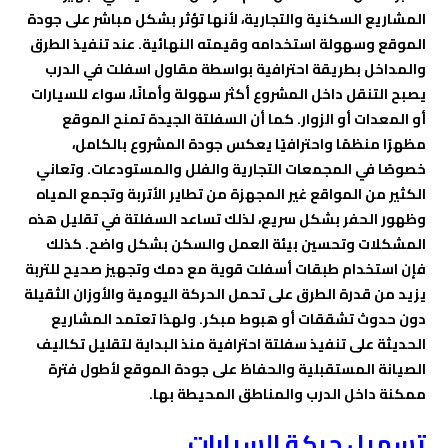
المشاريع السكنية والتجارية، لأنها تؤثر بشكل مباشر على جودة
الموقع وسهولة استخدامه وقيمته النهائية. عند تنفيذ الطرق
والمداخل بطريقة احترافية بواسطة مقاول اسفلت في الدرب
يصبح التنقل داخل المشروع أكثر سهولة وأمانًا، سواء للسيارات
أو المعدات أو الزوار. كما أن السفلتة الجيدة تمنح الموقع
مظهرًا منظمًا واحترافيًا يعكس جودة المشروع بالكامل،
خصوصًا في المجمعات التجارية والفلل والمستودعات. وتعاني
الكثير من المواقع غير المجهزة من تطاير الأتربة وتجمع المياه
وظهور الحفر بشكل سريع، لذلك تساعد السفلتة في تقليل هذه
المشكلات وتحسين بيئة العمل والسكن بشكل واضح. كذلك
فإن استخدام طبقات أسفلت قوية مع دمك وتجهيز صحيح للتربة
يزيد من قدرة الطرق على تحمل الحركة اليومية والأوزان الثقيلة
دون حدوث تشققات أو هبوط مبكر. ولهذا تعتمد المشاريع
الحديثة على تنفيذ سفلتة احترافية منذ البداية لتقليل تكاليف
الصيانة المستقبلية والحفاظ على جودة الموقع لأطول فترة
ممكنة داخل الدرب والمناطق المحيطة بها.
تسهيل حركة السيارات