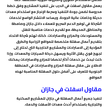
يعمل مقاول اسفلت في الدرب على تنفيذ المشاريع وفق خطط
مدروسة تضمن جودة التنفيذ وسرعة الإنجاز مع استخدام معدات
حديثة وخامات عالية الجودة. ويساعد الانتشار الواسع لخدمات
الشركة في توفير الدعم السريع للعملاء داخل جازان وصامطة
والمناطق المحيطة، مع تقديم خدمات مناسبة للفلل
والمستودعات والمزارع والاستراحات. كذلك تهتم شركة الاتحاد
بتقديم أعمال سفلتة متخصصة للمواقع الزراعية والطرق
المؤدية إلى الاستراحات والمشاريع الخارجية التي تحتاج إلى
تجهيز قوي يقلل الأتربة ويسهل حركة السيارات والمعدات. وإذا
كنت تبحث عن خدمات أكثر تخصصًا للمزارع والاستراحات يمكنك
الاطلاع على مقال سفلتة المزارع والاستراحات في المنطقة
الجنوبية للتعرف على أفضل حلول السفلتة المناسبة لهذه
المواقع.
مقاول اسفلت في جازان
تنفيذ جميع أعمال السفلتة في جازان للمشاريع السكنية
والتجارية باستخدام أحدث معدات الأسفلت والدمك.