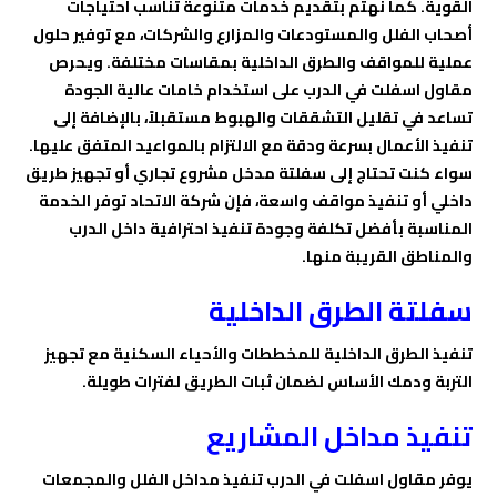
القوية. كما نهتم بتقديم خدمات متنوعة تناسب احتياجات
أصحاب الفلل والمستودعات والمزارع والشركات، مع توفير حلول
عملية للمواقف والطرق الداخلية بمقاسات مختلفة. ويحرص
مقاول اسفلت في الدرب على استخدام خامات عالية الجودة
تساعد في تقليل التشققات والهبوط مستقبلاً، بالإضافة إلى
تنفيذ الأعمال بسرعة ودقة مع الالتزام بالمواعيد المتفق عليها.
سواء كنت تحتاج إلى سفلتة مدخل مشروع تجاري أو تجهيز طريق
داخلي أو تنفيذ مواقف واسعة، فإن شركة الاتحاد توفر الخدمة
المناسبة بأفضل تكلفة وجودة تنفيذ احترافية داخل الدرب
والمناطق القريبة منها.
سفلتة الطرق الداخلية
تنفيذ الطرق الداخلية للمخططات والأحياء السكنية مع تجهيز
التربة ودمك الأساس لضمان ثبات الطريق لفترات طويلة.
تنفيذ مداخل المشاريع
يوفر مقاول اسفلت في الدرب تنفيذ مداخل الفلل والمجمعات