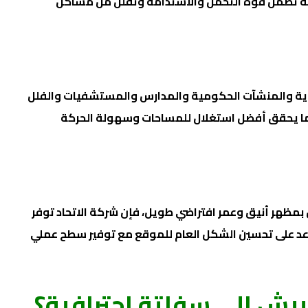
ة تضمن قوة التحمل والاستدامة وتقلل من مشاكل
رية والمنشآت الحكومية والمدارس والمستشفيات والفلل
بما يحقق أفضل استغلال للمساحات وسهولة الحركة
بمظهر أنيق وعمر افتراضي طويل، فإن شركة الاتحاد توفر
د على تحسين الشكل العام للموقع مع توفير سطح عملي
 بيش إلى سفلتة احترافية؟