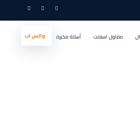
واتس اب
ل
مقاول اسفلت
أسئلة مكررة