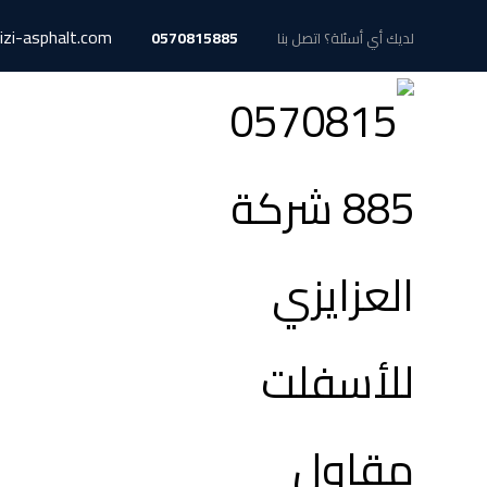
izi-asphalt.com
0570815885
لديك أي أسئلة؟ اتصل بنا