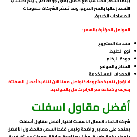
بينما السعر المناسب مع ضمان يعني جودة أعلى. يتم احتساب
الأسعار غالبًا بالمتر المربع، وقد تُقدّم الشركات خصومات
للمساحات الكبيرة.
العوامل المؤثرة بالسعر:
مساحة المشروع
نوع الخليط
جودة الركام
المناخ والموقع
المعدات المستخدمة
لا تؤجل تنفيذ مشروعك! تواصل معنا الآن لتنفيذ أعمال السفلتة
بسرعة وكفاءة مع التزام كامل بالمواعيد.
أفضل مقاول اسفلت
شركة الاتحاد لاعمال الاسفلت
اختيار أفضل مقاول أسفلت
يعتمد على معايير واضحة وليس فقط السعر، فالمقاول الأفضل
يتميز بـ: خبرة طويلة، مشاريع ناجحة سابقة، معدات حديثة، فريق