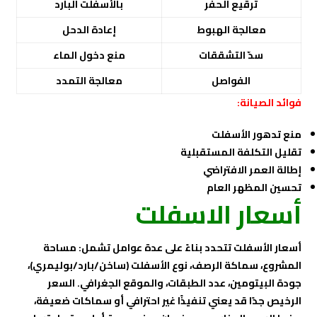
ترقيع الحفر
بالأسفلت البارد
معالجة الهبوط
إعادة الدحل
سدّ التشققات
منع دخول الماء
الفواصل
معالجة التمدد
فوائد الصيانة:
منع تدهور الأسفلت
تقليل التكلفة المستقبلية
إطالة العمر الافتراضي
تحسين المظهر العام
أسعار الاسفلت
أسعار الأسفلت تتحدد بناءً على عدة عوامل تشمل: مساحة
المشروع، سماكة الرصف، نوع الأسفلت (ساخن/بارد/بوليمري)،
جودة البيتومين، عدد الطبقات، والموقع الجغرافي. السعر
الرخيص جدًا قد يعني تنفيذًا غير احترافي أو سماكات ضعيفة،