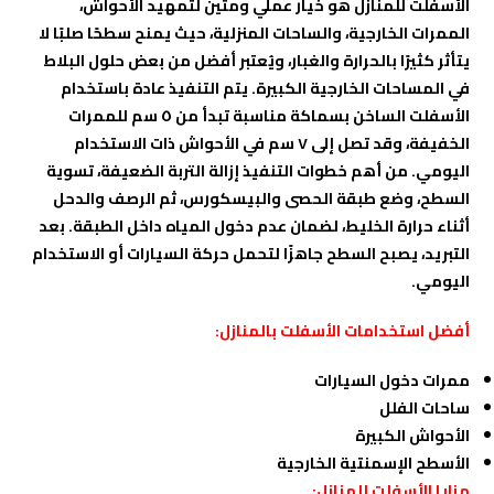
الأسفلت للمنازل هو خيار عملي ومتين لتمهيد الأحواش،
الممرات الخارجية، والساحات المنزلية، حيث يمنح سطحًا صلبًا لا
يتأثر كثيرًا بالحرارة والغبار، ويُعتبر أفضل من بعض حلول البلاط
في المساحات الخارجية الكبيرة. يتم التنفيذ عادة باستخدام
الأسفلت الساخن بسماكة مناسبة تبدأ من ٥ سم للممرات
الخفيفة، وقد تصل إلى ٧ سم في الأحواش ذات الاستخدام
اليومي. من أهم خطوات التنفيذ إزالة التربة الضعيفة، تسوية
السطح، وضع طبقة الحصى والبيسكورس، ثم الرصف والدحل
أثناء حرارة الخليط، لضمان عدم دخول المياه داخل الطبقة. بعد
التبريد، يصبح السطح جاهزًا لتحمل حركة السيارات أو الاستخدام
اليومي.
أفضل استخدامات الأسفلت بالمنازل:
ممرات دخول السيارات
ساحات الفلل
الأحواش الكبيرة
الأسطح الإسمنتية الخارجية
مزايا الأسفلت للمنازل: