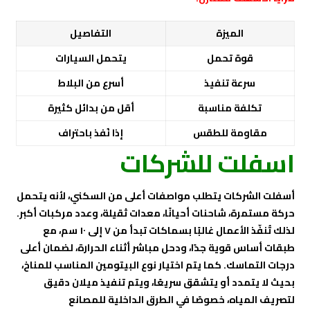
الميزة
التفاصيل
قوة تحمل
يتحمل السيارات
سرعة تنفيذ
أسرع من البلاط
تكلفة مناسبة
أقل من بدائل كثيرة
مقاومة للطقس
إذا نُفذ باحتراف
اسفلت للشركات
أسفلت الشركات يتطلب مواصفات أعلى من السكني، لأنه يتحمل
حركة مستمرة، شاحنات أحيانًا، معدات ثقيلة، وعدد مركبات أكبر.
لذلك تُنفّذ الأعمال غالبًا بسماكات تبدأ من ٧ إلى ١٠ سم، مع
طبقات أساس قوية جدًا، ودحل مباشر أثناء الحرارة، لضمان أعلى
درجات التماسك. كما يتم اختيار نوع البيتومين المناسب للمناخ،
بحيث لا يتمدد أو يتشقق سريعًا، ويتم تنفيذ ميلان دقيق
لتصريف المياه، خصوصًا في الطرق الداخلية للمصانع