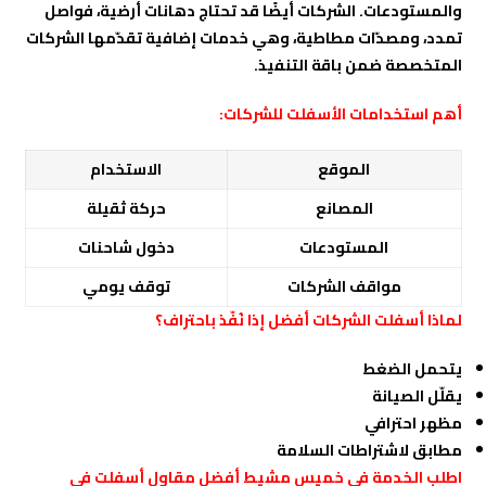
والمستودعات. الشركات أيضًا قد تحتاج دهانات أرضية، فواصل
تمدد، ومصدّات مطاطية، وهي خدمات إضافية تقدّمها الشركات
المتخصصة ضمن باقة التنفيذ.
أهم استخدامات الأسفلت للشركات:
الموقع
الاستخدام
المصانع
حركة ثقيلة
المستودعات
دخول شاحنات
مواقف الشركات
توقف يومي
لماذا أسفلت الشركات أفضل إذا نُفّذ باحتراف؟
يتحمل الضغط
يقلّل الصيانة
مظهر احترافي
مطابق لاشتراطات السلامة
اطلب الخدمة فى خميس مشيط
أفضل مقاول أسفلت في