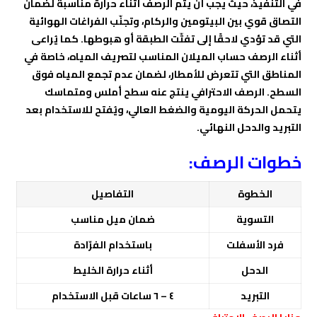
في التنفيذ، حيث يجب أن يتم الرصف أثناء حرارة مناسبة لضمان
التصاق قوي بين البيتومين والركام، وتجنّب الفراغات الهوائية
التي قد تؤدي لاحقًا إلى تفتّت الطبقة أو هبوطها. كما يُراعى
أثناء الرصف حساب الميلان المناسب لتصريف المياه، خاصة في
المناطق التي تتعرض للأمطار، لضمان عدم تجمع المياه فوق
السطح. الرصف الاحترافي ينتج عنه سطح أملس ومتماسك
يتحمل الحركة اليومية والضغط العالي، ويُفتح للاستخدام بعد
التبريد والدحل النهائي.
خطوات الرصف:
الخطوة
التفاصيل
التسوية
ضمان ميل مناسب
فرد الأسفلت
باستخدام الفرّادة
الدحل
أثناء حرارة الخليط
التبريد
٤ – ٦ ساعات قبل الاستخدام