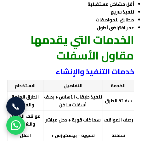
أقل مشاكل مستقبلية
تنفيذ سريع
مطابق للمواصفات
عمر افتراضي أطول
الخدمات التي يقدمها
مقاول الأسفلت
خدمات التنفيذ والإنشاء
الخدمة
التفاصيل
الاستخدام
تنفيذ طبقات الأساس + رصف
الطرق العامة
سفلتة الطرق
📞
أسفلت ساخن
والفرعية
مواقف المنازل
رصف المواقف
سماكات قوية + دحل مباشر
والشركات
سفلتة
تسوية + بيسكورس +
الفلل