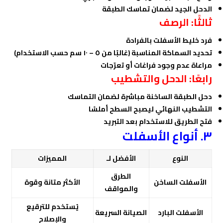
الدحل الجيد لضمان تماسك الطبقة
ثالثًا: الرصف
فرد خليط الأسفلت بالفرادة
تحديد السماكة المناسبة (غالبًا من ٥ – ١٠ سم حسب الاستخدام)
مراعاة عدم وجود فراغات أو تعرّجات
رابعًا: الدحل والتشطيب
دحل الطبقة الساخنة مباشرة لضمان التماسك
التشطيب النهائي ليصبح السطح أملسًا
فتح الطريق للاستخدام بعد التبريد
٣. أنواع الأسفلت
النوع
الأفضل لـ
المميزات
الطرق
الأسفلت الساخن
الأكثر متانة وقوة
والمواقف
يُستخدم للترقيع
الأسفلت البارد
الصيانة السريعة
والإصلاح