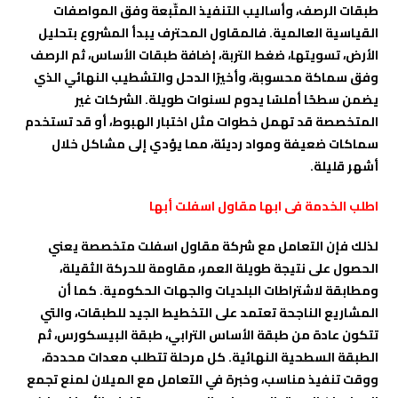
طبقات الرصف، وأساليب التنفيذ المتّبعة وفق المواصفات
القياسية العالمية. فالمقاول المحترف يبدأ المشروع بتحليل
الأرض، تسويتها، ضغط التربة، إضافة طبقات الأساس، ثم الرصف
وفق سماكة محسوبة، وأخيرًا الدحل والتشطيب النهائي الذي
يضمن سطحًا أملسًا يدوم لسنوات طويلة. الشركات غير
المتخصصة قد تهمل خطوات مثل اختبار الهبوط، أو قد تستخدم
سماكات ضعيفة ومواد رديئة، مما يؤدي إلى مشاكل خلال
أشهر قليلة.
اطلب الخدمة فى ابها
مقاول اسفلت أبها
لذلك فإن التعامل مع شركة مقاول اسفلت متخصصة يعني
الحصول على نتيجة طويلة العمر، مقاومة للحركة الثقيلة،
ومطابقة لاشتراطات البلديات والجهات الحكومية. كما أن
المشاريع الناجحة تعتمد على التخطيط الجيد للطبقات، والتي
تتكون عادة من طبقة الأساس الترابي، طبقة البيسكورس، ثم
الطبقة السطحية النهائية. كل مرحلة تتطلب معدات محددة،
ووقت تنفيذ مناسب، وخبرة في التعامل مع الميلان لمنع تجمع