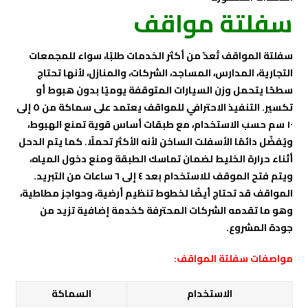
سفلتة مواقف
سفلتة المواقف تُعدّ من أكثر الخدمات طلبًا، سواء للمجمعات
التجارية، المدارس، المساجد، الشركات، والمنازل، لأنها تحتاج
سطحًا يتحمل وزن السيارات المتوقفة يوميًا بدون هبوط أو
تكسير. التنفيذ الاحترافي للمواقف يعتمد على سماكة من ٥ إلى
١٠ سم حسب الاستخدام، مع طبقات أساس قوية تمنع الهبوط،
ويُفضّل دائمًا الأسفلت الساخن لأنه الأكثر تحملًا. كما يتم الدحل
أثناء حرارة الخليط لضمان تماسك الطبقة ومنع دخول المياه،
ويتم فتح الموقف للاستخدام بعد ٤ إلى ٦ ساعات من التبريد.
المواقف قد تحتاج أيضًا لخطوط تنظيم أرضية، وحواجز مطاطية،
وهو ما تقدمه الشركات المحترفة كخدمة إضافية تزيد من
جودة المشروع.
مواصفات سفلتة المواقف:
الاستخدام
السماكة