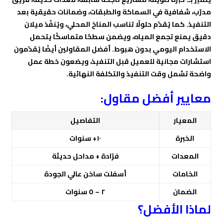
مدرّب، شفافية في السماكة والطبقات، وضمانات حقيقية بعد
التنفيذ. كما يُقدّم حلولًا تناسب المناخ المحلي، ويُنفّذ ميلان
دقيق يمنع تجمع المياه، ويضمن سطحًا متماسكًا يتحمل
الاستخدام اليومي بدون هبوط. أفضل المقاولين أيضًا يُقدّمون
استشارات مجانية للعميل قبل التنفيذ، ويضعون خطة عمل
واضحة تشمل وقت التنفيذ والتكلفة النهائية.
معايير أفضل مقاول:
المعيار
التفاصيل
الخبرة
١٠+ سنوات
المعدات
فرّادة + مداحل حديثة
الخامات
أسفلت ساخن عالي الجودة
الضمان
٢ – ٥ سنوات
لماذا الأفضل؟