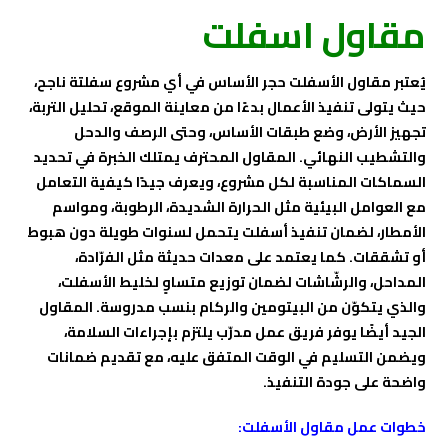
مقاول اسفلت
يُعتبر مقاول الأسفلت حجر الأساس في أي مشروع سفلتة ناجح،
حيث يتولى تنفيذ الأعمال بدءًا من معاينة الموقع، تحليل التربة،
تجهيز الأرض، وضع طبقات الأساس، وحتى الرصف والدحل
والتشطيب النهائي. المقاول المحترف يمتلك الخبرة في تحديد
السماكات المناسبة لكل مشروع، ويعرف جيدًا كيفية التعامل
مع العوامل البيئية مثل الحرارة الشديدة، الرطوبة، ومواسم
الأمطار، لضمان تنفيذ أسفلت يتحمل لسنوات طويلة دون هبوط
أو تشققات. كما يعتمد على معدات حديثة مثل الفرّادة،
المداحل، والرشّاشات لضمان توزيع متساوٍ لخليط الأسفلت،
والذي يتكوّن من البيتومين والركام بنسب مدروسة. المقاول
الجيد أيضًا يوفر فريق عمل مدرّب يلتزم بإجراءات السلامة،
ويضمن التسليم في الوقت المتفق عليه، مع تقديم ضمانات
واضحة على جودة التنفيذ.
خطوات عمل مقاول الأسفلت: