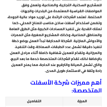
للمشاريع السكنية، التجارية، والصناعية، وتعمل وفق
المواصفات القياسية المعتمدة من البلديات والجهات
المختصة. تعتمد الشركات الرائدة على توريد مواد عالية الجودة،
وتضمن استخدام أسفلت ساخن مناسب للمناخ المحلي، كما
تمتلك القدرة على تنفيذ المساحات الكبيرة مثل الطرق العامة
والمناطق الصناعية، وكذلك المشاريع الصغيرة مثل الممرات
والأحواش المنزلية. الشركة المحترفة تبدأ العمل بوضع خطة
تنفيذ دقيقة تشمل عدد الطبقات، السماكة، وقت التنفيذ،
والميزانية، وتقدّم للعميل شفافية كاملة أثناء مراحل العمل.
بالإضافة لذلك، تقدّم الشركات المتخصصة خدمة ما بعد البيع،
والتي تشمل الصيانة والترقيع عند الحاجة، مما يمنح العميل
راحة وثقة في الاستثمار طويل المدى.
أهم مميزات شركة الأسفلت
المتخصصة:
الميزة
التفاصيل