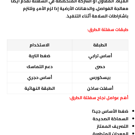
المياه. المقاول أو الشركة المتخصصة في السفلتة تُقدّم أيضًا
معالجة الفواصل، والدهانات الأرضية إذا لزم الأمر، وتلتزم
باشتراطات السلامة أثناء التنفيذ.
طبقات سفلتة الطرق:
الطبقة
الاستخدام
أساس ترابي
ضغط التربة
حصى
دعم التماسك
بيسكورس
أساس حجري
أسفلت ساخن
الطبقة النهائية
أهم عوامل نجاح سفلتة الطرق:
ضغط الأساس جيدًا
السماكة الصحيحة
التصريف الممتاز
المعدات المتطورة