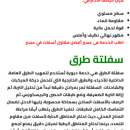
مزايا الرصف الاحترافي:
سطح مستوي
مقاومة للماء
قوة تحمل عالية
مظهر نهائي نظيف وأملس
اطلب الخدمة فى عسير
أفضل مقاول أسفلت في عسير
سفلتة طرق
سفلتة الطرق هي خدمة حيوية تُستخدم لتمهيد الطرق العامة،
الداخلية للأحياء، والطرق الخارجية التي تتحمل حركة المركبات
والشاحنات. السفلتة تمر بمراحل دقيقة تبدأ من تحليل التربة، ثم
إزالة التربة الضعيفة، وضع طبقات الحصى والبيسكورس، ثم
الرصف بالأسفلت الساخن بسماكة محسوبة، يليها الدحل لضمان
التماسك الكامل للطبقات. تنفيذ الطرق يتطلب أيضًا مراعاة
المناخ المحلي، حيث تحتاج المناطق الحارة لأسفلت مرن مقاوم
للتمدد، بينما تحتاج المناطق الرطبة لميلان دقيق يمنع تجمع