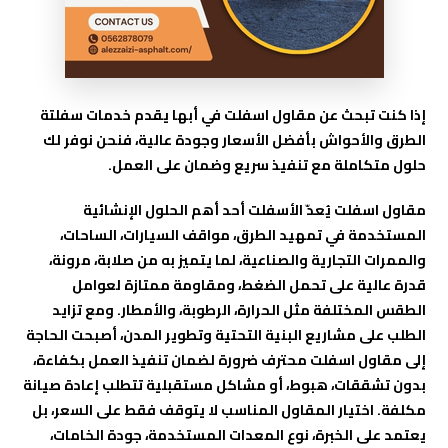
إذا كنت تبحث عن مقاول اسفلت في أبها يقدم خدمات سفلتة
الطرق والأحواش بأفضل الأسعار وجودة عالية، فنحن نوفر لك
حلول متكاملة مع تنفيذ سريع وضمان على العمل.
مقاول اسفلت يُعدّ الأسفلت أحد أهم الحلول الإنشائية
المستخدمة في تمهيد الطرق، مواقف السيارات، الساحات،
والممرات التجارية والصناعية، لما يتميز به من صلابة، مرونة،
قدرة عالية على تحمل الضغط، ومقاومة ممتازة لعوامل
الطقس المختلفة مثل الحرارة، الرطوبة، والأمطار. ومع تزايد
الطلب على مشاريع البنية التحتية وتطوير المدن، أصبحت الحاجة
إلى مقاول اسفلت محترف ضرورة لضمان تنفيذ العمل بكفاءة،
بدون تشققات، هبوط، أو مشاكل مستقبلية تتطلب إعادة صيانة
مكلفة. اختيار المقاول المناسب لا يتوقف فقط على السعر، بل
يعتمد على الخبرة، نوع المعدات المستخدمة، جودة الخامات،