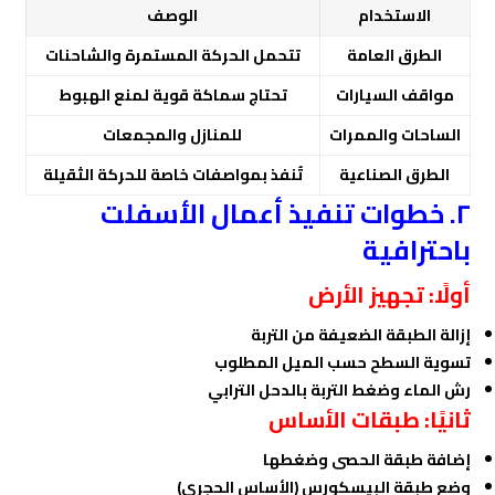
الاستخدام
الوصف
الطرق العامة
تتحمل الحركة المستمرة والشاحنات
مواقف السيارات
تحتاج سماكة قوية لمنع الهبوط
الساحات والممرات
للمنازل والمجمعات
الطرق الصناعية
تُنفذ بمواصفات خاصة للحركة الثقيلة
٢. خطوات تنفيذ أعمال الأسفلت
باحترافية
أولًا: تجهيز الأرض
إزالة الطبقة الضعيفة من التربة
تسوية السطح حسب الميل المطلوب
رش الماء وضغط التربة بالدحل الترابي
ثانيًا: طبقات الأساس
إضافة طبقة الحصى وضغطها
وضع طبقة البيسكورس (الأساس الحجري)