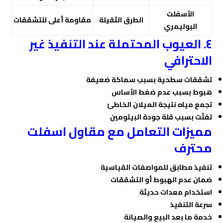
الأسفلت
الطرق الثقيلة
مقاومة أعلى للتشققات
البوليمري
٤. العيوب المحتملة عند التنفيذ غير
الاحترافي
تشققات سطحية بسبب سماكة ضعيفة
هبوط بسبب عدم ضغط الأساس
تجمع مياه نتيجة الميلان الخاطئ
تفتّت بسبب قلة جودة البيتومين
مميزات التعامل مع مقاول اسفلت
محترف
تنفيذ مطابق للمواصفات القياسية
ضمان عدم الهبوط أو التشققات
استخدام معدات حديثة
سرعة التنفيذ
خدمة ما بعد البيع والصيانة